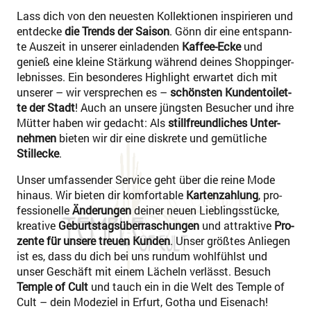
Lass dich von den neu­es­ten Kol­lek­tio­nen inspi­rie­ren und
ent­de­cke
die Trends der Sai­son
. Gönn dir eine ent­spann­
te Aus­zeit in unse­rer ein­la­den­den
Kaf­­fee-Ecke
und
genieß eine klei­ne Stär­kung wäh­rend dei­nes Shop­ping­er­
leb­nis­ses. Ein beson­de­res High­light erwar­tet dich mit
unse­rer – wir ver­spre­chen es –
schöns­ten Kun­den­toi­let­
te der Stadt
! Auch an unse­re jüngs­ten Besu­cher und ihre
Müt­ter haben wir gedacht: Als
still­freund­li­ches Unter­
neh­men
bie­ten wir dir eine dis­kre­te und gemüt­li­che
Stille­cke
.
Unser umfas­sen­der Ser­vice geht über die rei­ne Mode
hin­aus. Wir bie­ten dir kom­for­ta­ble
Kar­ten­zah­lung
, pro­
fes­sio­nel­le
Ände­run­gen
dei­ner neu­en Lieb­lings­stü­cke,
krea­ti­ve
Geburts­tags­über­ra­schun­gen
und attrak­ti­ve
Pro­
zen­te für unse­re treu­en Kun­den
. Unser größ­tes Anlie­gen
ist es, dass du dich bei uns rund­um wohl­fühlst und
unser Geschäft mit einem Lächeln ver­lässt. Besuch
Temp­le of Cult
und tauch ein in die Welt des Temp­le of
Cult – dein Mode­ziel in Erfurt, Gotha und Eisenach!