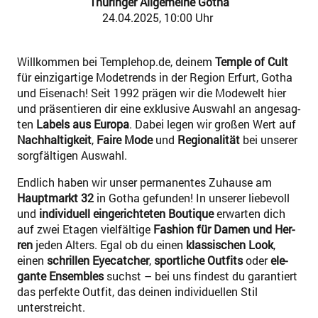
Thü­rin­ger All­ge­mei­ne Gotha
24.04.2025, 10:00 Uhr
Will­kom­men bei Templehop.de, dei­nem
Temp­le of Cult
für ein­zig­ar­ti­ge Mode­trends in der Regi­on Erfurt, Gotha
und Eisen­ach! Seit 1992 prä­gen wir die Mode­welt hier
und prä­sen­tie­ren dir eine exklu­si­ve Aus­wahl an ange­sag­
ten
Labels aus Euro­pa
. Dabei legen wir gro­ßen Wert auf
Nach­hal­tig­keit
,
Fai­re Mode
und
Regio­na­li­tät
bei unse­rer
sorg­fäl­ti­gen Auswahl.
End­lich haben wir unser per­ma­nen­tes Zuhau­se am
Haupt­markt 32
in Gotha gefun­den! In unse­rer lie­be­voll
und
indi­vi­du­ell ein­ge­rich­te­ten Bou­tique
erwar­ten dich
auf zwei Eta­gen viel­fäl­ti­ge
Fashion für Damen und Her­
ren
jeden Alters. Egal ob du einen
klas­si­schen Look
,
einen
schril­len Eye­cat­cher
,
sport­li­che Out­fits
oder
ele­
gan­te Ensem­bles
suchst – bei uns fin­dest du garan­tiert
das per­fek­te Out­fit, das dei­nen indi­vi­du­el­len Stil
unterstreicht.