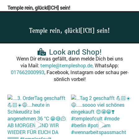
Temp­le rein, glückl[ICH] sein!
Temple rein, glückl[ICH] sein!
Look and Shop!
Wenn Dir etwas gefällt, dann mel­de Dich bei uns
via Mail:
temple@templeshop.de,
Whats­App:
017662000993
, Face­book, Insta­gram oder schau per­
sön­lich vorbei!